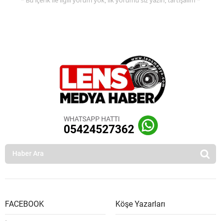
* Bu içerik ile ilgili yorum yok, ilk yorumu siz yazın, tartışalım *
WHATSAPP HATTI
05424527362
FACEBOOK
Köşe Yazarları