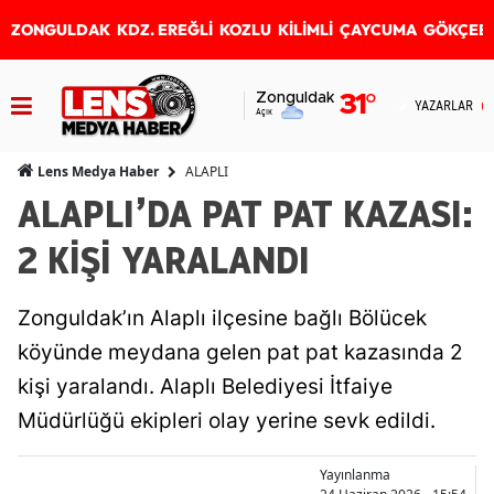
ZONGULDAK
KDZ. EREĞLİ
KOZLU
KİLİMLİ
ÇAYCUMA
GÖKÇEB
Zonguldak
31
°
YAZARLAR
Açık
ALAPLI
Lens Medya Haber
ALAPLI’DA PAT PAT KAZASI:
2 KİŞİ YARALANDI
Zonguldak’ın Alaplı ilçesine bağlı Bölücek
köyünde meydana gelen pat pat kazasında 2
kişi yaralandı. Alaplı Belediyesi İtfaiye
Müdürlüğü ekipleri olay yerine sevk edildi.
Yayınlanma