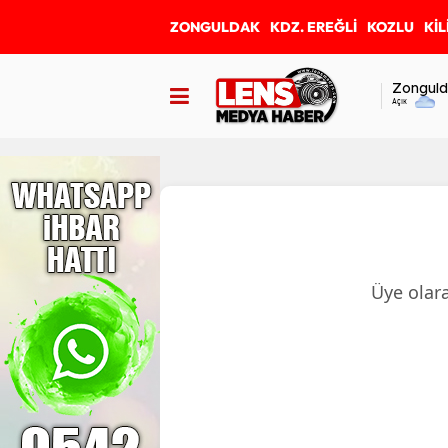
ZONGULDAK
KDZ. EREĞLİ
KOZLU
KİL
Zonguld
Açık
Üye olara