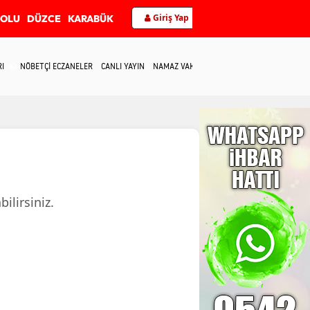
Giriş Yap
BOLU
DÜZCE
KARABÜK
RI
NÖBETÇİ ECZANELER
CANLI YAYIN
NAMAZ VAKİTLERİ
İLETİŞİM
ilirsiniz.