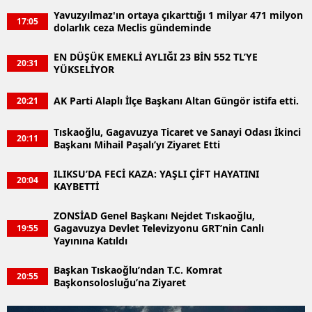
Yavuzyılmaz'ın ortaya çıkarttığı 1 milyar 471 milyon
17:05
dolarlık ceza Meclis gündeminde
EN DÜŞÜK EMEKLİ AYLIĞI 23 BİN 552 TL’YE
20:31
YÜKSELİYOR
AK Parti Alaplı İlçe Başkanı Altan Güngör istifa etti.
20:21
Tıskaoğlu, Gagavuzya Ticaret ve Sanayi Odası İkinci
20:11
Başkanı Mihail Paşalı’yı Ziyaret Etti
ILIKSU’DA FECİ KAZA: YAŞLI ÇİFT HAYATINI
20:04
KAYBETTİ
ZONSİAD Genel Başkanı Nejdet Tıskaoğlu,
Gagavuzya Devlet Televizyonu GRT’nin Canlı
19:55
Yayınına Katıldı
Başkan Tıskaoğlu’ndan T.C. Komrat
20:55
Başkonsolosluğu’na Ziyaret