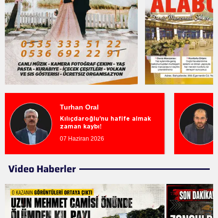
Turhan Oral
Kılıçdaroğlu'nu hafife almak
zaman kaybı!
07 Haziran 2026
Video Haberler