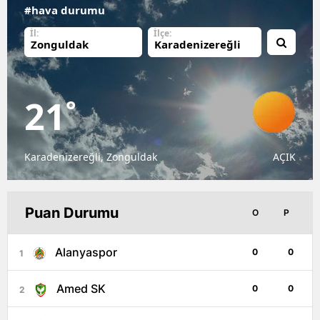
#hava durumu
İl:
İlçe:
21
°
Karadenizereğli, Zonguldak
AÇIK
Puan Durumu
O
P
Alanyaspor
0
0
1
Amed SK
0
0
2