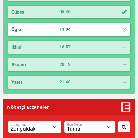
Güneş
05:45
Öğle
13:04
İkindi
16:57
Akşam
20:12
Yatsı
21:48
Nöbetçi Eczaneler
İl Seçimi:
İlçe Seçimi: