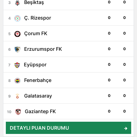
Beşiktaş
0
0
3
Ç. Rizespor
0
0
4
Çorum FK
0
0
5
Erzurumspor FK
0
0
6
Eyüpspor
0
0
7
Fenerbahçe
0
0
8
Galatasaray
0
0
9
Gaziantep FK
0
0
10
DETAYLI PUAN DURUMU