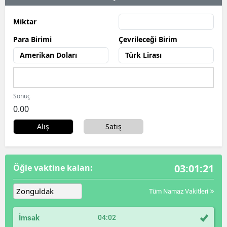
Miktar
Para Birimi
Çevrileceği Birim
Sonuç
0.00
Alış
Satış
03:01:19
Öğle
vaktine kalan:
Tüm Namaz Vakitleri
İmsak
04:02