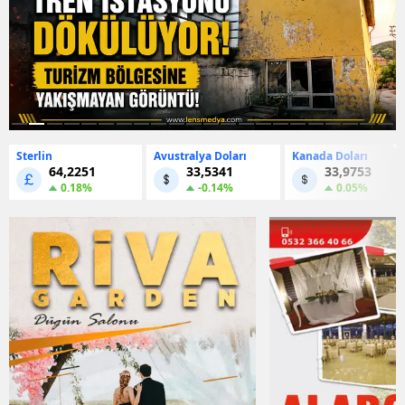
Sterlin
Avustralya Doları
Kanada Doları
64,2251
33,5341
33,9753
0.18%
-0.14%
0.05%