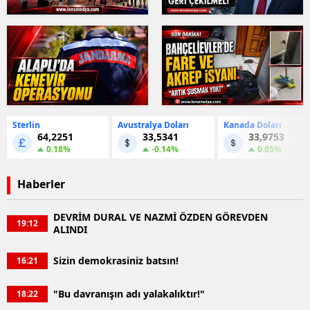
Sterlin
Avustralya Doları
Kanada Doları
64,2251
33,5341
33,9753
0.18%
-0.14%
0.05%
Haberler
DEVRİM DURAL VE NAZMİ ÖZDEN GÖREVDEN
19:12
ALINDI
Sizin demokrasiniz batsın!
16:21
"Bu davranışın adı yalakalıktır!"
18:22