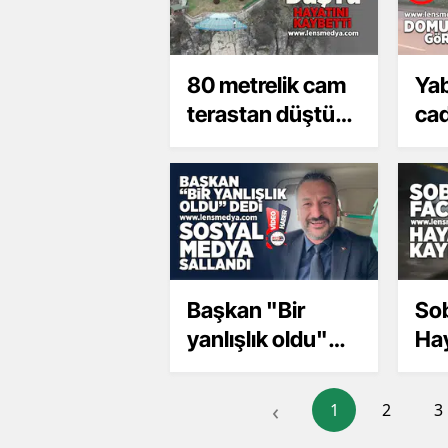
80 metrelik cam
Yab
terastan düştü
cad
hayatını kaybetti
Başkan "Bir
Sob
yanlışlık oldu"
Hay
dedi... Sosyal
medya sallandı!
‹
1
2
3