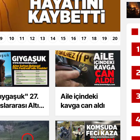
9
10
11
12
13
14
15
16
17
18
19
20
1
ıygaşuk" 27.
Aile içindeki
slararası Altın
kavga can aldı
ran Belgesel
m Festivali’nde
ale kaldı