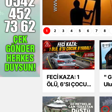
1
2
3
4
5
6
7
8
FECİ KAZA: 1
" G
ÖLÜ, 6’SI ÇOCUK
Ulu
8 YARALI
Saf
Fil
fin