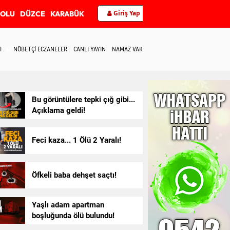
Giriş Yap
BOLU
DÜZCE
KARABÜK
I
NÖBETÇİ ECZANELER
CANLI YAYIN
NAMAZ VAKİTLERİ
İLETİŞİM
Bu görüntülere tepki çığ gibi...
Açıklama geldi!
Feci kaza... 1 Ölü 2 Yaralı!
Öfkeli baba dehşet saçtı!
Yaşlı adam apartman
boşluğunda ölü bulundu!