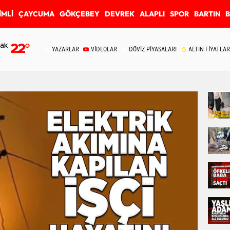
İMLİ
ÇAYCUMA
GÖKÇEBEY
DEVREK
ALAPLI
SPOR
BARTIN
ak
22
°
YAZARLAR
VİDEOLAR
DÖVİZ PİYASALARI
ALTIN FİYATLAR