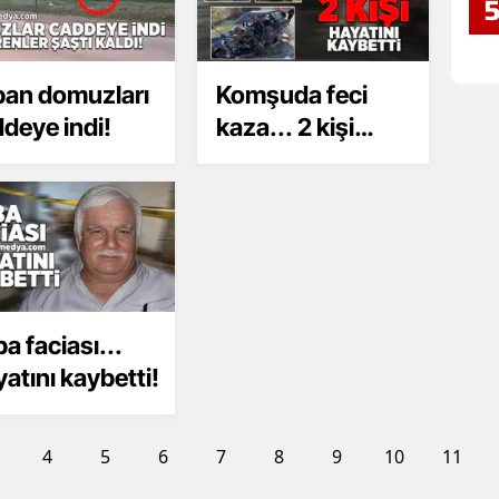
an domuzları
Komşuda feci
deye indi!
kaza... 2 kişi
hayatını kaybetti
a faciası...
atını kaybetti!
4
5
6
7
8
9
10
11