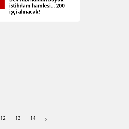
5
istihdam hamlesi... 200
işçi alınacak!
›
12
13
14