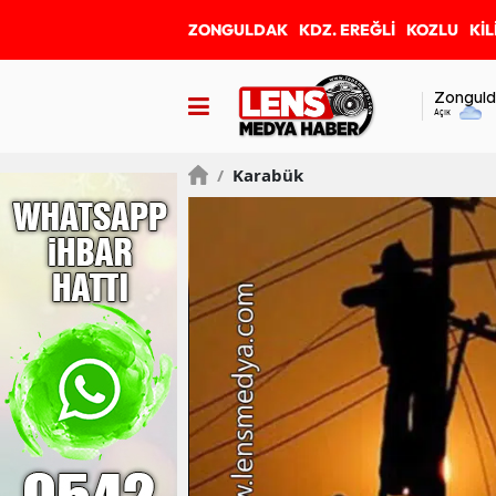
ZONGULDAK
KDZ. EREĞLİ
KOZLU
KİL
Zonguld
Açık
/
Karabük