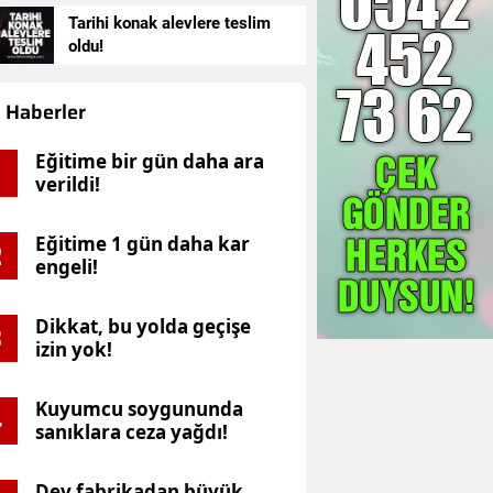
Tarihi konak alevlere teslim
oldu!
Haberler
Eğitime bir gün daha ara
verildi!
Eğitime 1 gün daha kar
2
engeli!
Dikkat, bu yolda geçişe
3
izin yok!
Kuyumcu soygununda
4
sanıklara ceza yağdı!
Dev fabrikadan büyük