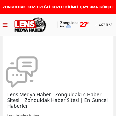
ZONGULDAK
KDZ. EREĞLİ
KOZLU
KİLİMLİ
ÇAYCUMA
GÖKÇEB
Zonguldak
27
°
YAZARLAR
Açık
Lens Medya Haber - Zonguldak'ın Haber
Sitesi | Zonguldak Haber Sitesi | En Güncel
Haberler
Lens Medya Haber