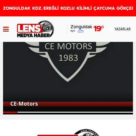
ZONGULDAK
KDZ. EREĞLİ
KOZLU
KİLİMLİ
ÇAYCUMA
GÖKÇEB
Zonguldak
19
°
YAZARLAR
Açık
CE-Motors