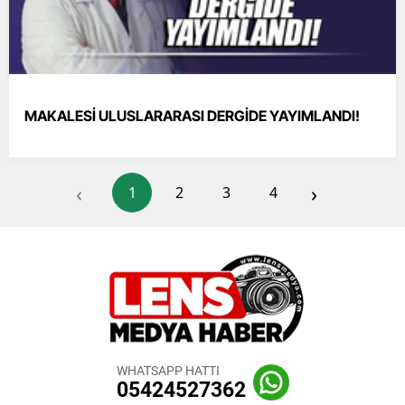
MAKALESİ ULUSLARARASI DERGİDE YAYIMLANDI!
‹
›
1
2
3
4
WHATSAPP HATTI
05424527362