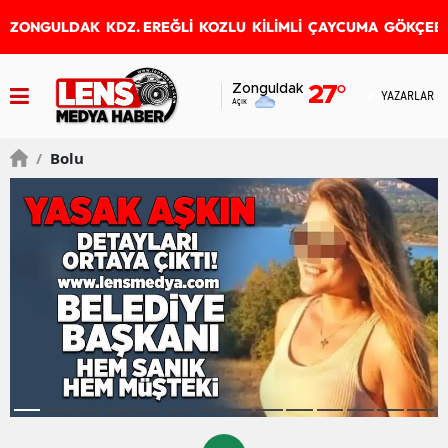
ZONGULDAK
KDZ. EREĞLİ
KOZLU
KİLİMLİ
ÇAYCUMA
GÖKÇEB
Zonguldak
27
°
YAZARLAR
Açık
/
Bolu