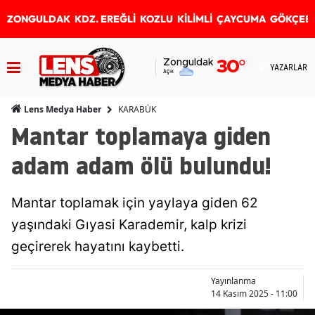
ZONGULDAK
KDZ. EREĞLİ
KOZLU
KİLİMLİ
ÇAYCUMA
GÖKÇEB
Zonguldak
30
°
YAZARLAR
Açık
KARABÜK
Lens Medya Haber
Mantar toplamaya giden
adam adam ölü bulundu!
Mantar toplamak için yaylaya giden 62
yaşındaki Gıyasi Karademir, kalp krizi
geçirerek hayatını kaybetti.
Yayınlanma
14 Kasım 2025 - 11:00