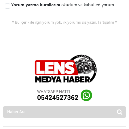
Yorum yazma kurallarını
okudum ve kabul ediyorum
* Bu içerik ile ilgili yorum yok, ilk yorumu siz yazın, tartışalım *
WHATSAPP HATTI
05424527362