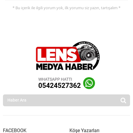
* Bu içerik ile ilgili yorum yok, ilk yorumu siz yazın, tartışalım *
WHATSAPP HATTI
05424527362
FACEBOOK
Köşe Yazarları