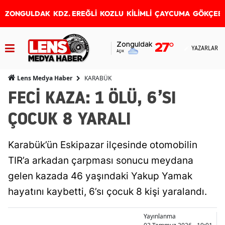
ZONGULDAK
KDZ. EREĞLİ
KOZLU
KİLİMLİ
ÇAYCUMA
GÖKÇEB
Zonguldak
27
°
YAZARLAR
Açık
KARABÜK
Lens Medya Haber
FECİ KAZA: 1 ÖLÜ, 6’SI
ÇOCUK 8 YARALI
Karabük’ün Eskipazar ilçesinde otomobilin
TIR’a arkadan çarpması sonucu meydana
gelen kazada 46 yaşındaki Yakup Yamak
hayatını kaybetti, 6’sı çocuk 8 kişi yaralandı.
Yayınlanma