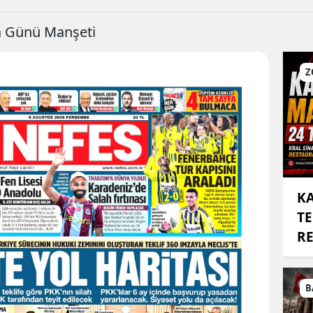
a Günü Manşeti
Z
KA
TE
RE
B