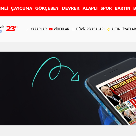
İMLİ
ÇAYCUMA
GÖKÇEBEY
DEVREK
ALAPLI
SPOR
BARTIN
ak
23
°
YAZARLAR
VİDEOLAR
DÖVİZ PİYASALARI
ALTIN FİYATLAR