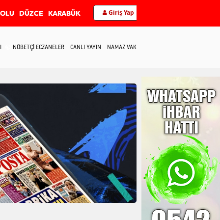
Giriş Yap
BOLU
DÜZCE
KARABÜK
I
NÖBETÇİ ECZANELER
CANLI YAYIN
NAMAZ VAKİTLERİ
İLETİŞİM