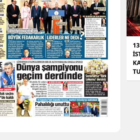
13
İS
KA
T