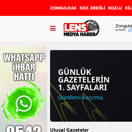
ZONGULDAK
KDZ. EREĞLİ
KOZLU
KİL
Zonguld
Az bulutlu
GÜNLÜK
GAZETELERİN
1. SAYFALARI
Gündemi kaçırma.
Ulusal Gazeteler