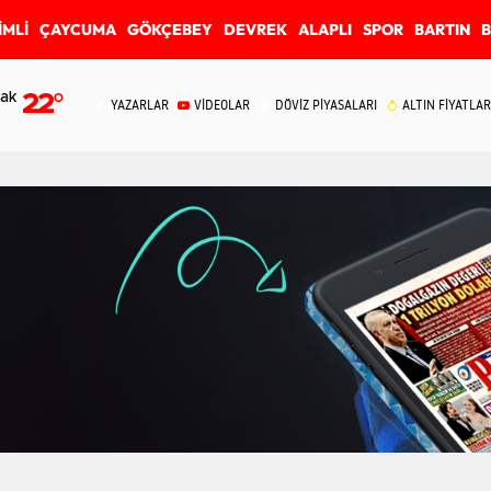
İMLİ
ÇAYCUMA
GÖKÇEBEY
DEVREK
ALAPLI
SPOR
BARTIN
ak
22
°
YAZARLAR
VİDEOLAR
DÖVİZ PİYASALARI
ALTIN FİYATLAR