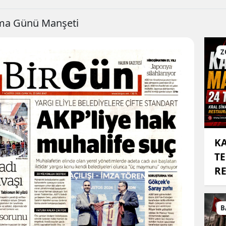
uma Günü Manşeti
Z
KA
TE
RE
B