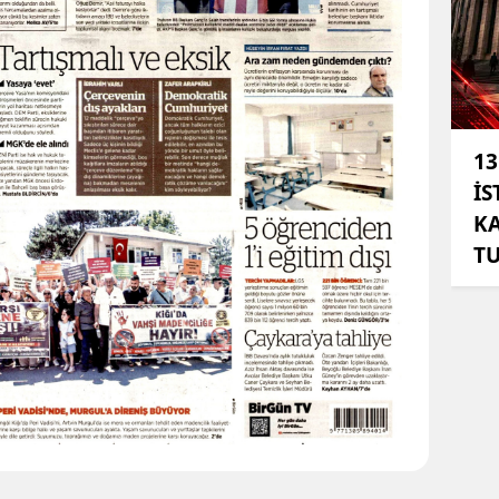
13
İS
KA
T