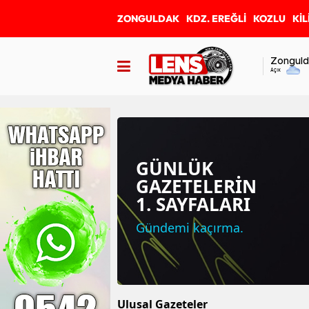
ZONGULDAK
KDZ. EREĞLİ
KOZLU
KİL
Zonguld
Açık
GÜNLÜK
GAZETELERİN
1. SAYFALARI
Gündemi kaçırma.
Ulusal Gazeteler