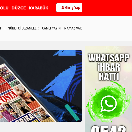
Giriş Yap
BOLU
DÜZCE
KARABÜK
I
NÖBETÇİ ECZANELER
CANLI YAYIN
NAMAZ VAKİTLERİ
İLETİŞİM