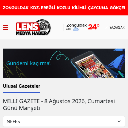
ZONGULDAK
KDZ. EREĞLİ
KOZLU
KİLİMLİ
ÇAYCUMA
GÖKÇEB
Zonguldak
24
°
YAZARLAR
Açık
Gündemi kaçırma.
Ulusal Gazeteler
MİLLİ GAZETE - 8 Ağustos 2026, Cumartesi
Günü Manşeti