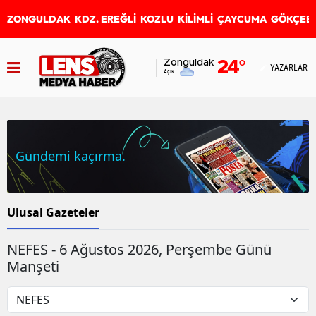
ZONGULDAK
KDZ. EREĞLİ
KOZLU
KİLİMLİ
ÇAYCUMA
GÖKÇEB
Zonguldak
24
°
YAZARLAR
Açık
Gündemi kaçırma.
Ulusal Gazeteler
NEFES - 6 Ağustos 2026, Perşembe Günü
Manşeti