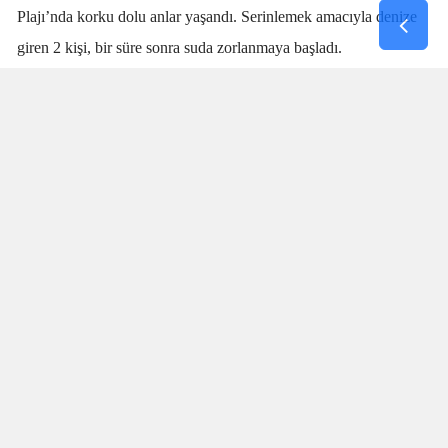
Plajı’nda korku dolu anlar yaşandı. Serinlemek amacıyla denize
giren 2 kişi, bir süre sonra suda zorlanmaya başladı.
Denizdeki kişilerin boğulma tehlikesi geçirdiğini fark eden
cankurtaran
Talha Aydın
, zaman kaybetmeden harekete geçti.
Aydın’ın hızlı ve yerinde müdahalesi sayesinde boğulma tehlikesi
geçiren 2 kişi sudan çıkarıldı.
SANİYELERLE YARIŞTI
Olay sırasında plajda bulunan vatandaşlar da büyük panik yaşadı.
İki kişinin suda çırpındığını fark eden Aydın’ın saniyeler
içerisinde müdahale etmesi, olası bir faciayı engelledi. Özellikle
boğulma vakalarında ilk dakikaların hayati önem taşıdığı
bilinirken, Talha Aydın’ın dikkati ve hızlı müdahalesi iki kişinin
hayatının kurtarılmasında önemli rol oynadı.