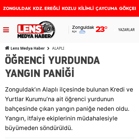
ZONGULDAK
KDZ. EREĞLİ
KOZLU
KİLİMLİ
ÇAYCUMA
GÖKÇEB
Zonguldak
23
°
YAZARLAR
Açık
ALAPLI
Lens Medya Haber
ÖĞRENCİ YURDUNDA
YANGIN PANİĞİ
Zonguldak’ın Alaplı ilçesinde bulunan Kredi ve
Yurtlar Kurumu’na ait öğrenci yurdunun
bahçesinde çıkan yangın paniğe neden oldu.
Yangın, itfaiye ekiplerinin müdahalesiyle
büyümeden söndürüldü.