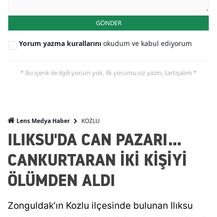
GÖNDER
Yorum yazma kurallarını
okudum ve kabul ediyorum
* Bu içerik ile ilgili yorum yok, ilk yorumu siz yazın, tartışalım *
KOZLU
Lens Medya Haber
ILIKSU'DA CAN PAZARI...
CANKURTARAN İKİ KİŞİYİ
ÖLÜMDEN ALDI
Zonguldak’ın Kozlu ilçesinde bulunan Ilıksu