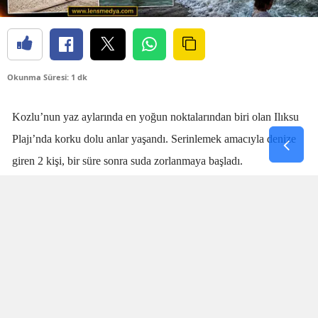
Okunma Süresi: 1 dk
Kozlu’nun yaz aylarında en yoğun noktalarından biri olan Ilıksu
Plajı’nda korku dolu anlar yaşandı. Serinlemek amacıyla denize
giren 2 kişi, bir süre sonra suda zorlanmaya başladı.
Denizdeki kişilerin boğulma tehlikesi geçirdiğini fark eden
cankurtaran
Talha Aydın
, zaman kaybetmeden harekete geçti.
Aydın’ın hızlı ve yerinde müdahalesi sayesinde boğulma tehlikesi
geçiren 2 kişi sudan çıkarıldı.
SANİYELERLE YARIŞTI