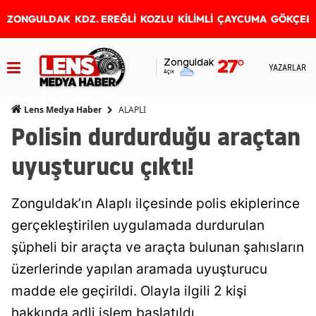
ZONGULDAK
KDZ. EREĞLİ
KOZLU
KİLİMLİ
ÇAYCUMA
GÖKÇEB
Zonguldak
27
°
YAZARLAR
Açık
ALAPLI
Lens Medya Haber
Polisin durdurduğu araçtan
uyuşturucu çıktı!
Zonguldak’ın Alaplı ilçesinde polis ekiplerince
gerçekleştirilen uygulamada durdurulan
şüpheli bir araçta ve araçta bulunan şahısların
üzerlerinde yapılan aramada uyuşturucu
madde ele geçirildi. Olayla ilgili 2 kişi
hakkında adli işlem başlatıldı.