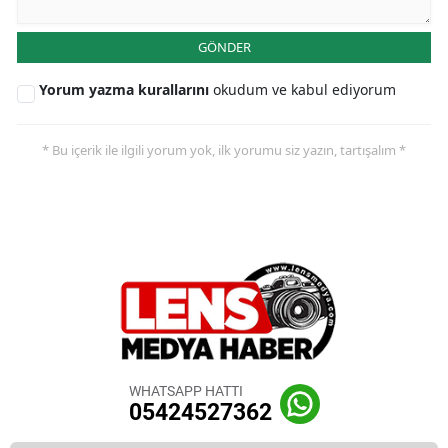
GÖNDER
Yorum yazma kurallarını
okudum ve kabul ediyorum
* Bu içerik ile ilgili yorum yok, ilk yorumu siz yazın, tartışalım *
WHATSAPP HATTI
05424527362