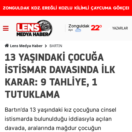
ZONGULDAK
KDZ. EREĞLİ
KOZLU
KİLİMLİ
ÇAYCUMA
GÖKÇEB
Zonguldak
22
°
YAZARLAR
Açık
BARTIN
Lens Medya Haber
13 YAŞINDAKİ ÇOCUĞA
İSTİSMAR DAVASINDA İLK
KARAR: 9 TAHLİYE, 1
TUTUKLAMA
Bartın’da 13 yaşındaki kız çocuğuna cinsel
istismarda bulunulduğu iddiasıyla açılan
davada, aralarında mağdur çocuğun