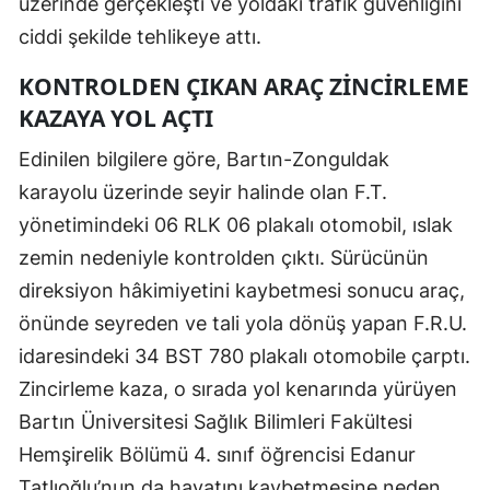
üzerinde gerçekleşti ve yoldaki trafik güvenliğini
ciddi şekilde tehlikeye attı.
KONTROLDEN ÇIKAN ARAÇ ZİNCİRLEME
KAZAYA YOL AÇTI
Edinilen bilgilere göre, Bartın-Zonguldak
karayolu üzerinde seyir halinde olan F.T.
yönetimindeki 06 RLK 06 plakalı otomobil, ıslak
zemin nedeniyle kontrolden çıktı. Sürücünün
direksiyon hâkimiyetini kaybetmesi sonucu araç,
önünde seyreden ve tali yola dönüş yapan F.R.U.
idaresindeki 34 BST 780 plakalı otomobile çarptı.
Zincirleme kaza, o sırada yol kenarında yürüyen
Bartın Üniversitesi Sağlık Bilimleri Fakültesi
Hemşirelik Bölümü 4. sınıf öğrencisi Edanur
Tatlıoğlu’nun da hayatını kaybetmesine neden