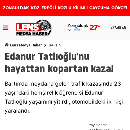
ZONGULDAK
KDZ. EREĞLİ
KOZLU
KİLİMLİ
ÇAYCUMA
GÖKÇEB
Zonguldak
27
°
YAZARLAR
Açık
BARTIN
Lens Medya Haber
Edanur Tatlıoğlu'nu
hayattan kopartan kaza!
Bartın’da meydana gelen trafik kazasında 23
yaşındaki hemşirelik öğrencisi Edanur
Tatlıoğlu yaşamını yitirdi, otomobildeki iki kişi
yaralandı.
Yayınlanma