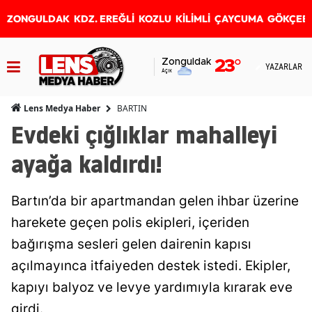
ZONGULDAK
KDZ. EREĞLİ
KOZLU
KİLİMLİ
ÇAYCUMA
GÖKÇEB
Zonguldak
23
°
YAZARLAR
Açık
BARTIN
Lens Medya Haber
Evdeki çığlıklar mahalleyi
ayağa kaldırdı!
Bartın’da bir apartmandan gelen ihbar üzerine
harekete geçen polis ekipleri, içeriden
bağırışma sesleri gelen dairenin kapısı
açılmayınca itfaiyeden destek istedi. Ekipler,
kapıyı balyoz ve levye yardımıyla kırarak eve
girdi.