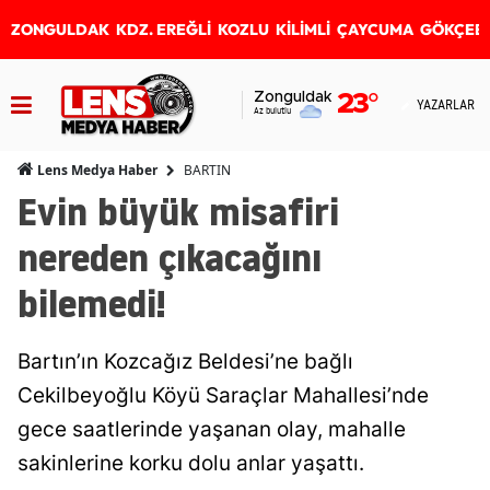
ZONGULDAK
KDZ. EREĞLİ
KOZLU
KİLİMLİ
ÇAYCUMA
GÖKÇEB
Zonguldak
23
°
YAZARLAR
Az bulutlu
BARTIN
Lens Medya Haber
Evin büyük misafiri
nereden çıkacağını
bilemedi!
Bartın’ın Kozcağız Beldesi’ne bağlı
Cekilbeyoğlu Köyü Saraçlar Mahallesi’nde
gece saatlerinde yaşanan olay, mahalle
sakinlerine korku dolu anlar yaşattı.