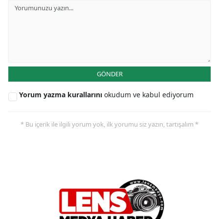
GÖNDER
Yorum yazma kurallarını
okudum ve kabul ediyorum
* Bu içerik ile ilgili yorum yok, ilk yorumu siz yazın, tartışalım *