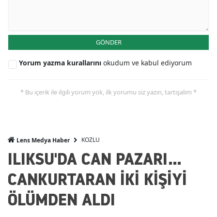
GÖNDER
Yorum yazma kurallarını
okudum ve kabul ediyorum
* Bu içerik ile ilgili yorum yok, ilk yorumu siz yazın, tartışalım *
KOZLU
Lens Medya Haber
ILIKSU'DA CAN PAZARI...
CANKURTARAN İKİ KİŞİYİ
ÖLÜMDEN ALDI