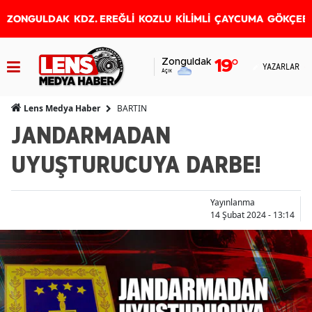
ZONGULDAK
KDZ. EREĞLİ
KOZLU
KİLİMLİ
ÇAYCUMA
GÖKÇEB
Zonguldak
19
°
YAZARLAR
Açık
BARTIN
Lens Medya Haber
JANDARMADAN
UYUŞTURUCUYA DARBE!
Yayınlanma
14 Şubat 2024 - 13:14