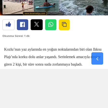
Okunma Süresi: 1 dk
Kozlu’nun yaz aylarında en yoğun noktalarından biri olan Ilıksu
Plajı’nda korku dolu anlar yaşandı. Serinlemek amacıyla denize
giren 2 kişi, bir süre sonra suda zorlanmaya başladı.
Denizdeki kişilerin boğulma tehlikesi geçirdiğini fark eden
cankurtaran
Talha Aydın
, zaman kaybetmeden harekete geçti.
Aydın’ın hızlı ve yerinde müdahalesi sayesinde boğulma tehlikesi
geçiren 2 kişi sudan çıkarıldı.