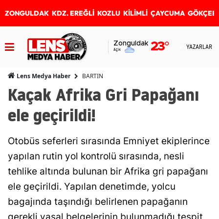
ZONGULDAK
KDZ. EREĞLİ
KOZLU
KİLİMLİ
ÇAYCUMA
GÖKÇEB
Zonguldak
23
°
YAZARLAR
Açık
BARTIN
Lens Medya Haber
Kaçak Afrika Gri Papağanı
ele geçirildi!
Otobüs seferleri sırasında Emniyet ekiplerince
yapılan rutin yol kontrolü sırasında, nesli
tehlike altında bulunan bir Afrika gri papağanı
ele geçirildi. Yapılan denetimde, yolcu
bagajında taşındığı belirlenen papağanın
gerekli yasal belgelerinin bulunmadığı tespit