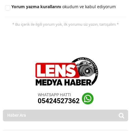
Yorum yazma kurallarını
okudum ve kabul ediyorum
* Bu içerik ile ilgili yorum yok, ilk yorumu siz yazın, tartışalım *
WHATSAPP HATTI
05424527362