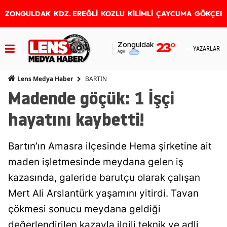
ZONGULDAK
KDZ. EREĞLİ
KOZLU
KİLİMLİ
ÇAYCUMA
GÖKÇEB
Zonguldak
23
°
YAZARLAR
Açık
BARTIN
Lens Medya Haber
Madende göçük: 1 İşçi
hayatını kaybetti!
Bartın’ın Amasra ilçesinde Hema şirketine ait
maden işletmesinde meydana gelen iş
kazasında, galeride barutçu olarak çalışan
Mert Ali Arslantürk yaşamını yitirdi. Tavan
çökmesi sonucu meydana geldiği
değerlendirilen kazayla ilgili teknik ve adli