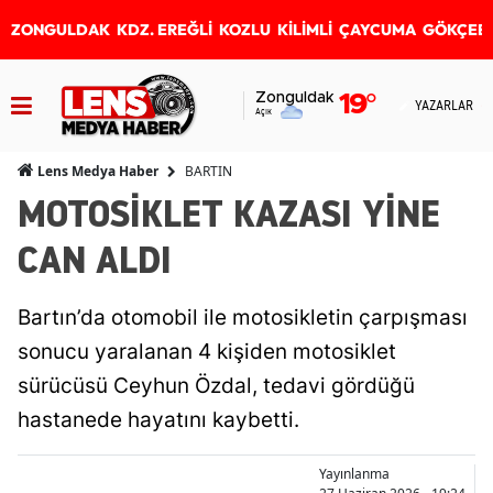
ZONGULDAK
KDZ. EREĞLİ
KOZLU
KİLİMLİ
ÇAYCUMA
GÖKÇEB
Zonguldak
19
°
YAZARLAR
Açık
BARTIN
Lens Medya Haber
MOTOSİKLET KAZASI YİNE
CAN ALDI
Bartın’da otomobil ile motosikletin çarpışması
sonucu yaralanan 4 kişiden motosiklet
sürücüsü Ceyhun Özdal, tedavi gördüğü
hastanede hayatını kaybetti.
Yayınlanma