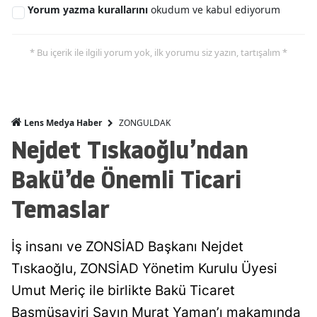
Yorum yazma kurallarını
okudum ve kabul ediyorum
* Bu içerik ile ilgili yorum yok, ilk yorumu siz yazın, tartışalım *
ZONGULDAK
Lens Medya Haber
Nejdet Tıskaoğlu’ndan
Bakü’de Önemli Ticari
Temaslar
İş insanı ve ZONSİAD Başkanı Nejdet
Tıskaoğlu, ZONSİAD Yönetim Kurulu Üyesi
Umut Meriç ile birlikte Bakü Ticaret
Başmüşaviri Sayın Murat Yaman’ı makamında