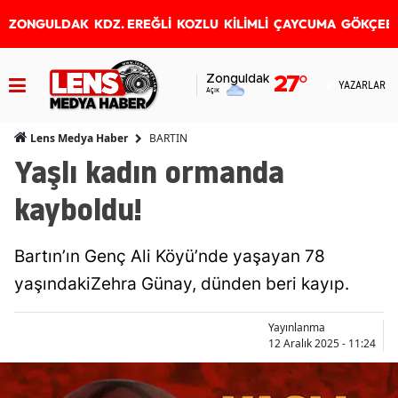
ZONGULDAK
KDZ. EREĞLİ
KOZLU
KİLİMLİ
ÇAYCUMA
GÖKÇEB
Zonguldak
27
°
YAZARLAR
Açık
BARTIN
Lens Medya Haber
Yaşlı kadın ormanda
kayboldu!
Bartın’ın Genç Ali Köyü’nde yaşayan 78
yaşındakiZehra Günay, dünden beri kayıp.
Yayınlanma
12 Aralık 2025 - 11:24