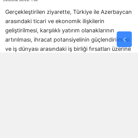
Gerçekleştirilen ziyarette, Türkiye ile Azerbaycan
arasındaki ticari ve ekonomik ilişkilerin
geliştirilmesi, karşılıklı yatırım olanaklarının
artırılması, ihracat potansiyelinin güçlendirilmesi
ve iş dünyası arasındaki iş birliği fırsatları üzerine
kapsamlı değerlendirmelerde bulunuldu.
Ziyaret kapsamında, ZONSİAD tarafından
düzenlenen 3. Zonguldak Genel Ticaret Fuarı’na
ait Üye Firma Katılım Dergisi Sayın Murat
Yaman’a takdim edilerek fuarın kapsamı,
Zonguldak iş dünyasının üretim gücü ve bölgenin
yatırım potansiyeli hakkında bilgi verildi.
Ayrıca, Zonguldak’ın emeğini, alın terini ve köklü