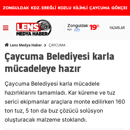
ZONGULDAK
KDZ. EREĞLİ
KOZLU
KİLİMLİ
ÇAYCUMA
GÖKÇEB
Zonguldak
19
°
YAZARLAR
Açık
ÇAYCUMA
Lens Medya Haber
Çaycuma Belediyesi karla
mücadeleye hazır
Çaycuma Belediyesi karla mücadele
hazırlıklarını tamamladı. Kar küreme ve tuz
serici ekipmanlar araçlara monte edilirken 160
ton tuz, 5 ton da buz çözücü solüsyon
oluşturacak malzeme stoklandı.