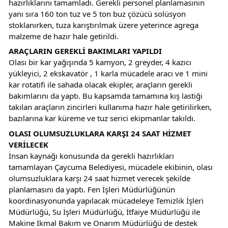
hazırlıklarını tamamladı. Gerekli personel planlamasının 
yanı sıra 160 ton tuz ve 5 ton buz çözücü solüsyon 
stoklanırken, tuza karıştırılmak üzere yeterince agrega 
malzeme de hazır hale getirildi.
ARAÇLARIN GEREKLİ BAKIMLARI YAPILDI
Olası bir kar yağışında 5 kamyon, 2 greyder, 4 kazıcı 
yükleyici, 2 ekskavatör , 1 karla mücadele aracı ve 1 mini 
kar rotatifi ile sahada olacak ekipler, araçların gerekli 
bakımlarını da yaptı. Bu kapsamda tamamına kış lastiği 
takılan araçların zincirleri kullanıma hazır hale getirilirken, 
bazılarına kar küreme ve tuz serici ekipmanlar takıldı.
OLASI OLUMSUZLUKLARA KARŞI 24 SAAT HİZMET 
VERİLECEK
İnsan kaynağı konusunda da gerekli hazırlıkları 
tamamlayan Çaycuma Belediyesi, mücadele ekibinin, olası 
olumsuzluklara karşı 24 saat hizmet verecek şekilde 
planlamasını da yaptı. Fen İşleri Müdürlüğünün 
koordinasyonunda yapılacak mücadeleye Temizlik İşleri 
Müdürlüğü, Su İşleri Müdürlüğü, İtfaiye Müdürlüğü ile 
Makine İkmal Bakım ve Onarım Müdürlüğü de destek 