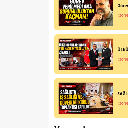
Göre
#ZONG
ÜLKÜ
#ZONG
SAĞL
#ZONG