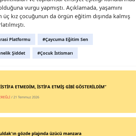
 olduğuna vurgu yapmıştı. Açıklamada, yaşamını
n üç kız çocuğunun da örgün eğitim dışında kalmış
latılmıştı.
asi Platformu
#Çaycuma Eğitim Sen
nelik Şiddet
#Çocuk İstismarı
 İSTİFA ETMEDİM, İSTİFA ETMİŞ GİBİ GÖSTERİLDİM”
EREĞLİ
/ 21 Temmuz 2026
uldak'ın gözde plajında üzücü manzara