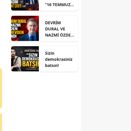
“16 TEMMUZ”
PAYLAŞIMI
DİKKAT ÇEKTİ
DEVRİM
DURAL VE
NAZMİ ÖZDEN
GÖREVDEN
ALINDI
Sizin
demokrasiniz
batsın!