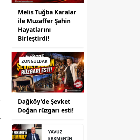
Melis Tuğba Karalar
ile Muzaffer Şahin
Hayatlarını
Birleştirdi!
ZONGULDAK
.
Dağköy'de Şevket
Doğan rüzgarı esti!
.
YAVUZ
ERKMEN’İN