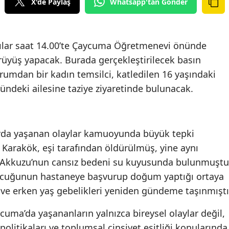
X'de Paylaş
Whatsapp'tan Gönder
lar saat 14.00’te Çaycuma Öğretmenevi önünde
rüyüş yapacak. Burada gerçekleştirilecek basın
rumdan bir kadın temsilci, katledilen 16 yaşındaki
ündeki ailesine taziye ziyaretinde bulunacak.
rda yaşanan olaylar kamuoyunda büyük tepki
 Karakök, eşi tarafından öldürülmüş, yine aynı
 Akkuzu’nun cansız bedeni su kuyusunda bulunmuştu
z çocuğunun hastaneye başvurup doğum yaptığı ortaya
 ve erken yaş gebelikleri yeniden gündeme taşınmıştı
uma’da yaşananların yalnızca bireysel olaylar değil,
olitikaları ve toplumsal cinsiyet eşitliği konularında