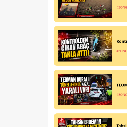
#ZONG
Kontr
#ZONG
TEOM
#ZONG
Tahsi