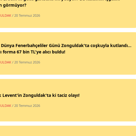
n görmüyor?
ULDAK
/ 20 Temmuz 2026
 Dünya Fenerbahçeliler Günü Zonguldak'ta coşkuyla kutlandı...
ı forma 67 bin TL'ye alıcı buldu!
ULDAK
/ 20 Temmuz 2026
 Levent'in Zonguldak'ta ki taciz olayı!
ULDAK
/ 20 Temmuz 2026