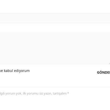
e kabul ediyorum
GÖNDE
 ilgili yorum yok, ilk yorumu siz yazın, tartışalım *