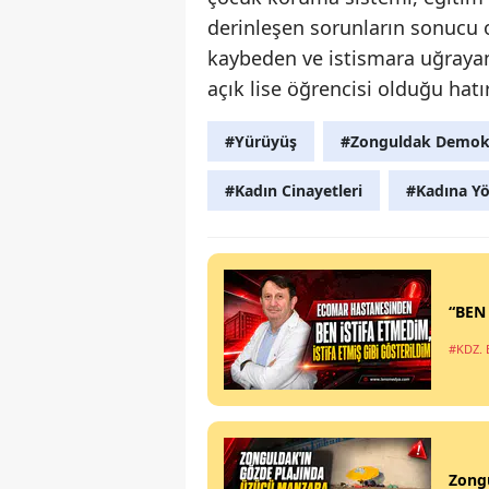
derinleşen sorunların sonucu
kaybeden ve istismara uğraya
açık lise öğrencisi olduğu hatır
#Yürüyüş
#Zonguldak Demokr
#Kadın Cinayetleri
#Kadına Yö
“BEN
#KDZ. 
Zong