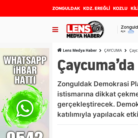
ZONGULDAK
KDZ. EREĞLİ
KOZLU
KİL
Zonguld
Açık
ÇAYCUMA
Çayc
Lens Medya Haber
Çaycuma’da 
Zonguldak Demokrasi Plat
istismarına dikkat çekm
gerçekleştirecek. Demok
katılımıyla yapılacak et