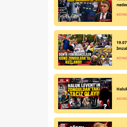
nede
#ZONG
19.07
İmzal
#ZONG
Haluk
#ZONG