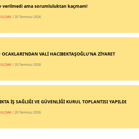
v verilmedi ama sorumluluktan kaçmam!
ULDAK
/ 20 Temmuz 2026
 OCAKLARI’NDAN VALİ HACIBEKTAŞOĞLU’NA ZİYARET
ULDAK
/ 20 Temmuz 2026
IKTA İŞ SAĞLIĞI VE GÜVENLİĞİ KURUL TOPLANTISI YAPILDI
ULDAK
/ 20 Temmuz 2026