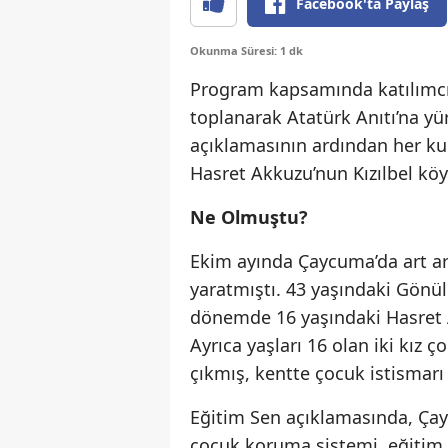
Facebook'ta Paylaş
Okunma Süresi: 1 dk
Program kapsamında katılımcı
toplanarak Atatürk Anıtı’na yü
açıklamasının ardından her ku
Hasret Akkuzu’nun Kızılbel köy
Ne Olmuştu?
Ekim ayında Çaycuma’da art a
yaratmıştı. 43 yaşındaki Gönül
dönemde 16 yaşındaki Hasret
Ayrıca yaşları 16 olan iki kı
çıkmış, kentte çocuk istismarı
Eğitim Sen açıklamasında, Çayc
çocuk koruma sistemi, eğitim p