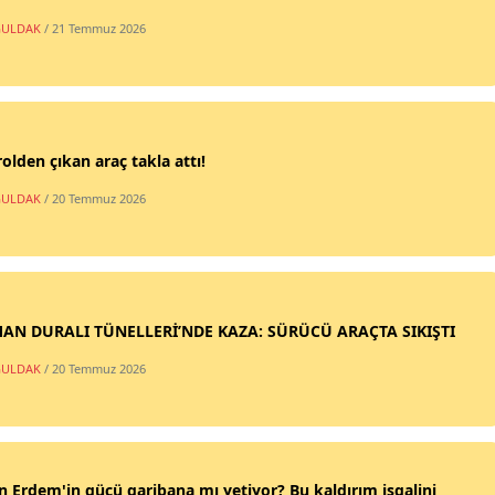
ULDAK
/ 21 Temmuz 2026
olden çıkan araç takla attı!
ULDAK
/ 20 Temmuz 2026
AN DURALI TÜNELLERİ’NDE KAZA: SÜRÜCÜ ARAÇTA SIKIŞTI
ULDAK
/ 20 Temmuz 2026
n Erdem'in gücü garibana mı yetiyor? Bu kaldırım işgalini