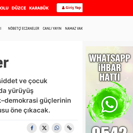
Giriş Yap
BOLU
DÜZCE
KARABÜK
I
NÖBETÇİ ECZANELER
CANLI YAYIN
NAMAZ VAKİTLERİ
İLETİŞİM
er
şiddet ve çocuk
’da yürüyüş
k–demokrasi güçlerinin
usu öne çıkacak.