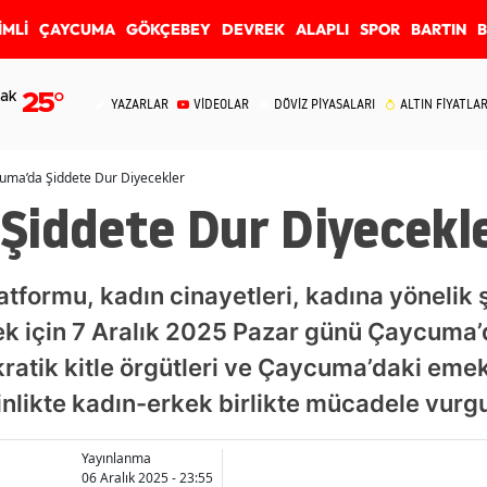
İMLİ
ÇAYCUMA
GÖKÇEBEY
DEVREK
ALAPLI
SPOR
BARTIN
ak
25
°
YAZARLAR
VİDEOLAR
DÖVİZ PİYASALARI
ALTIN FİYATLAR
uma’da Şiddete Dur Diyecekler
Şiddete Dur Diyecekl
formu, kadın cinayetleri, kadına yönelik 
ek için 7 Aralık 2025 Pazar günü Çaycuma
ratik kitle örgütleri ve Çaycuma’daki eme
kinlikte kadın-erkek birlikte mücadele vurg
Yayınlanma
06 Aralık 2025 - 23:55