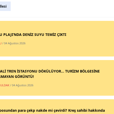
lesi
SU PLAJI’NDA DENİZ SUYU TEMİZ ÇIKTI
U
/ 04 Ağustos 2026
ALİ TREN İSTASYONU DÖKÜLÜYOR... TURİZM BÖLGESİNE
ŞMAYAN GÖRÜNTÜ!
ULDAK
/ 04 Ağustos 2026
posundan para çekp nakde mi çevirdi? Kreş sahibi hakkında