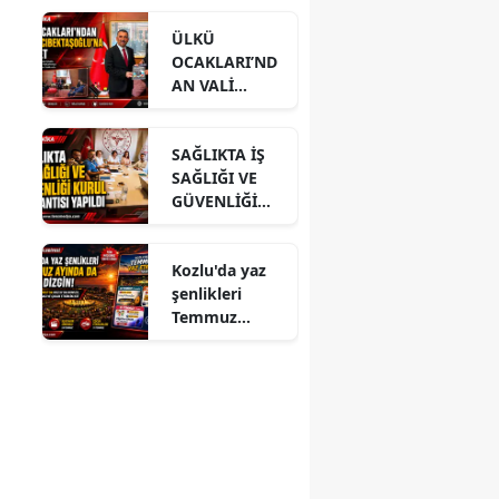
ÜLKÜ
OCAKLARI’ND
AN VALİ
HACIBEKTAŞO
ĞLU’NA
SAĞLIKTA İŞ
ZİYARET
SAĞLIĞI VE
GÜVENLİĞİ
KURUL
TOPLANTISI
Kozlu'da yaz
YAPILDI
şenlikleri
Temmuz
ayında da dolu
dizgin devam
ediyor!