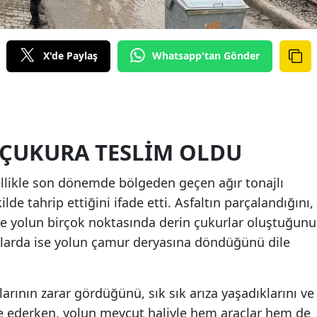
X'de Paylaş
Whatsapp'tan Gönder
 ÇUKURA TESLIM OLDU
ellikle son dönemde bölgeden geçen ağır tonajlı
ilde tahrip ettiğini ifade etti. Asfaltın parçalandığını,
ı ve yolun birçok noktasında derin çukurlar oluştuğunu
valarda ise yolun çamur deryasına döndüğünü dile
larının zarar gördüğünü, sık sık arıza yaşadıklarını ve
de ederken, yolun mevcut haliyle hem araçlar hem de