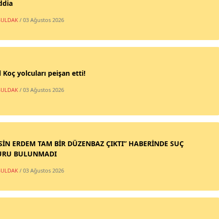
ddia
ULDAK
/ 03 Ağustos 2026
 Koç yolcuları peişan etti!
ULDAK
/ 03 Ağustos 2026
SİN ERDEM TAM BİR DÜZENBAZ ÇIKTI” HABERİNDE SUÇ
URU BULUNMADI
ULDAK
/ 03 Ağustos 2026