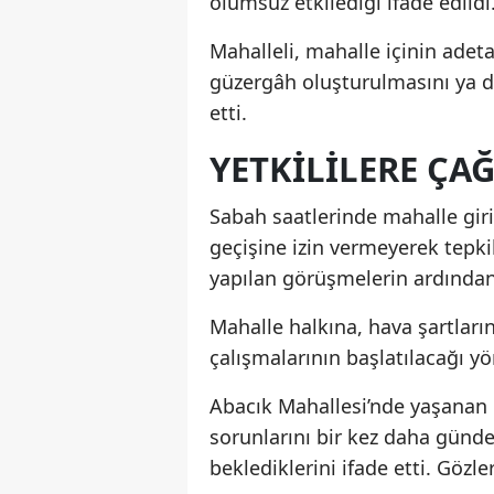
olumsuz etkilediği ifade edildi
Mahalleli, mahalle içinin adet
güzergâh oluşturulmasını ya da 
etti.
YETKILILERE ÇAĞ
Sabah saatlerinde mahalle giri
geçişine izin vermeyerek tepkil
yapılan görüşmelerin ardında
Mahalle halkına, hava şartlar
çalışmalarının başlatılacağı yö
Abacık Mahallesi’nde yaşanan b
sorunlarını bir kez daha günde
beklediklerini ifade etti. Gözle