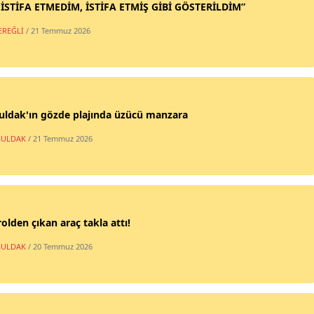
 İSTİFA ETMEDİM, İSTİFA ETMİŞ GİBİ GÖSTERİLDİM”
EREĞLİ
/ 21 Temmuz 2026
uldak'ın gözde plajında üzücü manzara
ULDAK
/ 21 Temmuz 2026
olden çıkan araç takla attı!
ULDAK
/ 20 Temmuz 2026