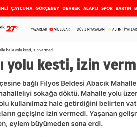
İMLİ
ÇAYCUMA
GÖKÇEBEY
DEVREK
ALAPLI
SPOR
BARTIN
ak
27
°
YAZARLAR
VİDEOLAR
DÖVİZ PİYASALARI
ALTIN FİYATLAR
le halkı yolu kesti, izin vermedi!
 yolu kesti, izin verm
esine bağlı Filyos Beldesi Abacık Mahalle
halleliyi sokağa döktü. Mahalle yolu üzer
yolu kullanılmaz hale getirdiğini belirten v
çların geçişine izin vermedi. Yaşanan geli
ken, eylem büyümeden sona erdi.