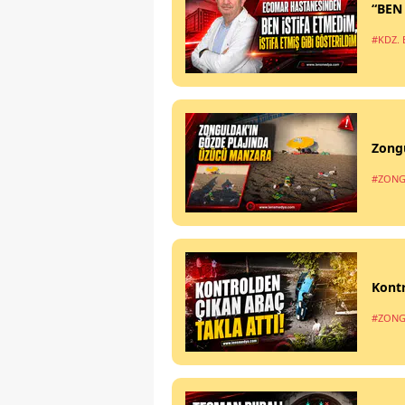
“BEN
#KDZ. 
Zong
#ZONG
Kontr
#ZONG