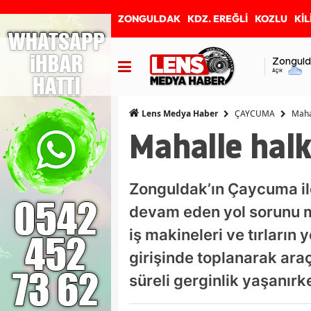
ZONGULDAK
KDZ. EREĞLİ
KOZLU
KİL
Zonguld
Açık
ÇAYCUMA
Mahal
Lens Medya Haber
Mahalle halkı
Zonguldak’ın Çaycuma ilç
devam eden yol sorunu ma
iş makineleri ve tırların 
girişinde toplanarak ara
süreli gerginlik yaşanır