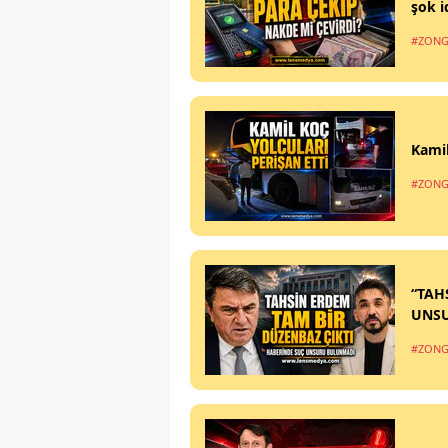
şok i
#ZONG
Kamil
#ZONG
“TAH
UNS
#ZONG