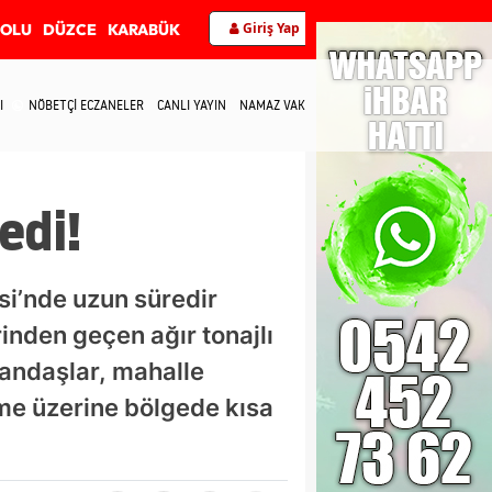
Giriş Yap
BOLU
DÜZCE
KARABÜK
I
NÖBETÇİ ECZANELER
CANLI YAYIN
NAMAZ VAKİTLERİ
İLETİŞİM
edi!
si’nde uzun süredir
inden geçen ağır tonajlı
atandaşlar, mahalle
şme üzerine bölgede kısa