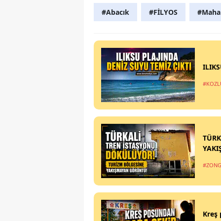
#Abacık
#FİLYOS
#Mahal
ILIK
#KOZL
TÜRK
YAKI
#ZONG
Kreş 