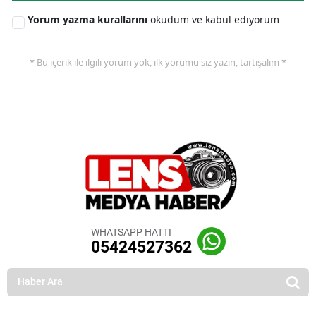
Yorum yazma kurallarını
okudum ve kabul ediyorum
* Bu içerik ile ilgili yorum yok, ilk yorumu siz yazın, tartışalım *
WHATSAPP HATTI
05424527362