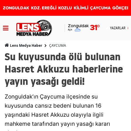
ZONGULDAK
KDZ. EREĞLİ
KOZLU
KİLİMLİ
ÇAYCUMA
GÖKÇEB
Zonguldak
31
°
YAZARLAR
Açık
ÇAYCUMA
Lens Medya Haber
Su kuyusunda ölü bulunan
Hasret Akkuzu haberlerine
yayın yasağı geldi!
Zonguldak’ın Çaycuma ilçesinde su
kuyusunda cansız bedeni bulunan 16
yaşındaki Hasret Akkuzu olayıyla ilgili
mahkeme tarafından yayın yasağı kararı