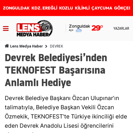
ZONGULDAK
KDZ. EREĞLİ
KOZLU
KİLİMLİ
ÇAYCUMA
GÖKÇEB
Zonguldak
29
°
YAZARLAR
Açık
DEVREK
Lens Medya Haber
Devrek Belediyesi’nden
TEKNOFEST Başarısına
Anlamlı Hediye
Devrek Belediye Başkanı Özcan Ulupınar’ın
talimatıyla, Belediye Başkan Vekili Özcan
Özmekik, TEKNOFEST’te Türkiye ikinciliği elde
eden Devrek Anadolu Lisesi öğrencilerini