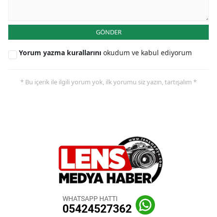
GÖNDER
Yorum yazma kurallarını
okudum ve kabul ediyorum
* Bu içerik ile ilgili yorum yok, ilk yorumu siz yazın, tartışalım *
WHATSAPP HATTI
05424527362