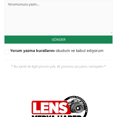
GÖNDER
Yorum yazma kurallarını
okudum ve kabul ediyorum
* Bu içerik ile ilgili yorum yok, ilk yorumu siz yazın, tartışalım *