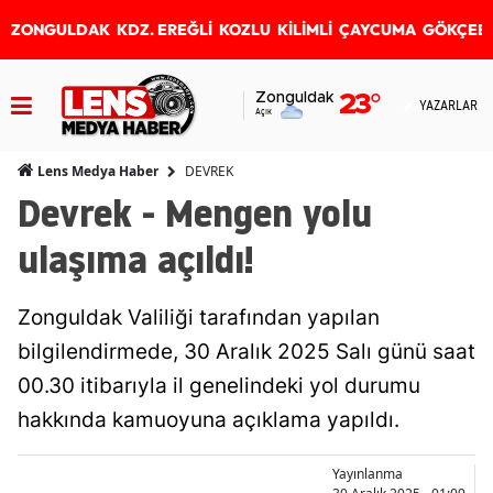
ZONGULDAK
KDZ. EREĞLİ
KOZLU
KİLİMLİ
ÇAYCUMA
GÖKÇEB
Zonguldak
23
°
YAZARLAR
Açık
DEVREK
Lens Medya Haber
Devrek - Mengen yolu
ulaşıma açıldı!
Zonguldak Valiliği tarafından yapılan
bilgilendirmede, 30 Aralık 2025 Salı günü saat
00.30 itibarıyla il genelindeki yol durumu
hakkında kamuoyuna açıklama yapıldı.
Yayınlanma