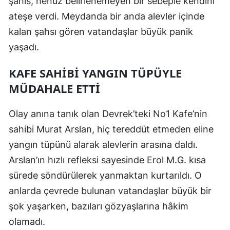
şahıs, henüz belirlenemeyen bir sebeple kendini
ateşe verdi. Meydanda bir anda alevler içinde
kalan şahsı gören vatandaşlar büyük panik
yaşadı.
KAFE SAHIBI YANGIN TÜPÜYLE
MÜDAHALE ETTI
Olay anına tanık olan Devrek’teki No1 Kafe’nin
sahibi Murat Arslan, hiç tereddüt etmeden eline
yangın tüpünü alarak alevlerin arasına daldı.
Arslan’ın hızlı refleksi sayesinde Erol M.G. kısa
sürede söndürülerek yanmaktan kurtarıldı. O
anlarda çevrede bulunan vatandaşlar büyük bir
şok yaşarken, bazıları gözyaşlarına hâkim
olamadı.