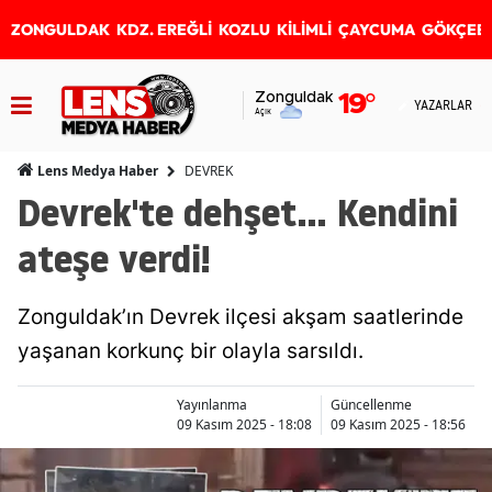
ZONGULDAK
KDZ. EREĞLİ
KOZLU
KİLİMLİ
ÇAYCUMA
GÖKÇEB
Zonguldak
19
°
YAZARLAR
Açık
DEVREK
Lens Medya Haber
Devrek'te dehşet... Kendini
ateşe verdi!
Zonguldak’ın Devrek ilçesi akşam saatlerinde
yaşanan korkunç bir olayla sarsıldı.
Yayınlanma
Güncellenme
09 Kasım 2025 - 18:08
09 Kasım 2025 - 18:56