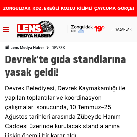
ZONGULDAK
KDZ. EREĞLİ
KOZLU
KİLİMLİ
ÇAYCUMA
GÖKÇEB
Zonguldak
19
°
YAZARLAR
Açık
DEVREK
Lens Medya Haber
Devrek'te gıda standlarına
yasak geldi!
Devrek Belediyesi, Devrek Kaymakamlığı ile
yapılan toplantılar ve koordinasyon
çalışmaları sonucunda, 10 Temmuz–25
Ağustos tarihleri arasında Zübeyde Hanım
Caddesi üzerinde kurulacak stand alanına
ilişkin önemli bir karar aldı.