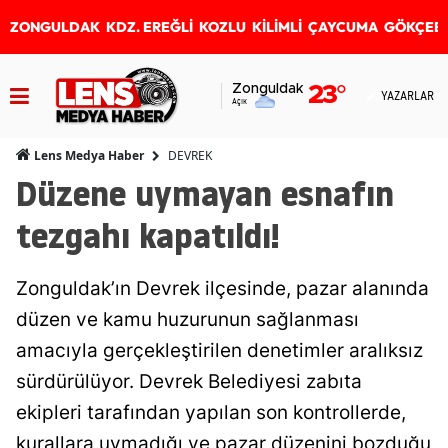
ZONGULDAK
KDZ. EREĞLİ
KOZLU
KİLİMLİ
ÇAYCUMA
GÖKÇEB
Zonguldak
23
°
YAZARLAR
Açık
DEVREK
Lens Medya Haber
Düzene uymayan esnafın
tezgahı kapatıldı!
Zonguldak’ın Devrek ilçesinde, pazar alanında
düzen ve kamu huzurunun sağlanması
amacıyla gerçekleştirilen denetimler aralıksız
sürdürülüyor. Devrek Belediyesi zabıta
ekipleri tarafından yapılan son kontrollerde,
kurallara uymadığı ve pazar düzenini bozduğu