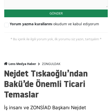
GÖNDER
Yorum yazma kurallarını
okudum ve kabul ediyorum
* Bu içerik ile ilgili yorum yok, ilk yorumu siz yazın, tartışalım *
ZONGULDAK
Lens Medya Haber
Nejdet Tıskaoğlu’ndan
Bakü’de Önemli Ticari
Temaslar
İş insanı ve ZONSİAD Başkanı Nejdet