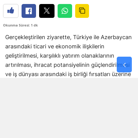
Okunma Süresi: 1 dk
Gerçekleştirilen ziyarette, Türkiye ile Azerbaycan
arasındaki ticari ve ekonomik ilişkilerin
geliştirilmesi, karşılıklı yatırım olanaklarının
artırılması, ihracat potansiyelinin güçlendirilmesi
ve iş dünyası arasındaki iş birliği fırsatları üzerine
kapsamlı değerlendirmelerde bulunuldu.
Ziyaret kapsamında, ZONSİAD tarafından
düzenlenen 3. Zonguldak Genel Ticaret Fuarı’na
ait Üye Firma Katılım Dergisi Sayın Murat
Yaman’a takdim edilerek fuarın kapsamı,
Zonguldak iş dünyasının üretim gücü ve bölgenin