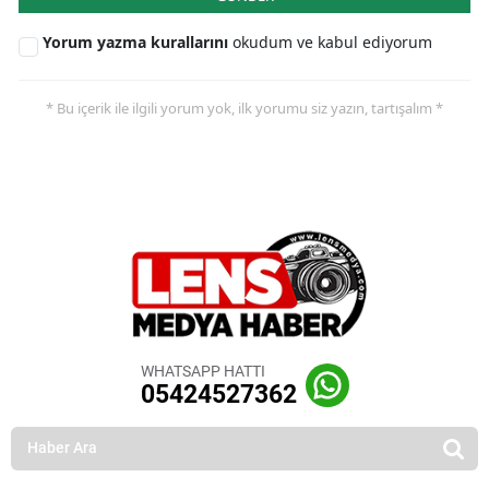
Yorum yazma kurallarını
okudum ve kabul ediyorum
* Bu içerik ile ilgili yorum yok, ilk yorumu siz yazın, tartışalım *
WHATSAPP HATTI
05424527362