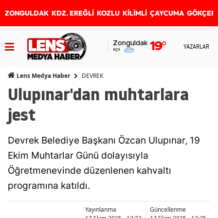
ZONGULDAK
KDZ. EREĞLİ
KOZLU
KİLİMLİ
ÇAYCUMA
GÖKÇEB
Zonguldak
19
°
YAZARLAR
Açık
DEVREK
Lens Medya Haber
Ulupınar'dan muhtarlara
jest
Devrek Belediye Başkanı Özcan Ulupınar, 19
Ekim Muhtarlar Günü dolayısıyla
Öğretmenevinde düzenlenen kahvaltı
programına katıldı.
Yayınlanma
Güncellenme