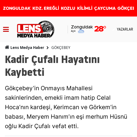
ZONGULDAK
KDZ. EREĞLİ
KOZLU
KİLİMLİ
ÇAYCUMA
GÖKÇEB
Zonguldak
28
°
YAZARLAR
Açık
GÖKÇEBEY
Lens Medya Haber
Kadir Çufalı Hayatını
Kaybetti
Gökçebey’in Onmayıs Mahallesi
sakinlerinden, emekli imam hatip Celal
Hoca’nın kardeşi, Kerimcan ve Görkem’in
babası, Meryem Hanım’ın eşi merhum Hüsnü
oğlu Kadir Çufalı vefat etti.