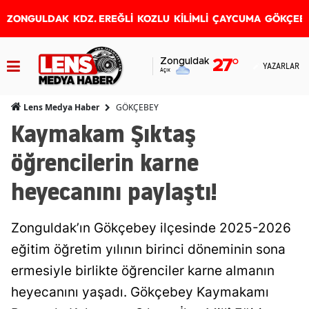
ZONGULDAK
KDZ. EREĞLİ
KOZLU
KİLİMLİ
ÇAYCUMA
GÖKÇEB
Zonguldak
27
°
YAZARLAR
Açık
GÖKÇEBEY
Lens Medya Haber
Kaymakam Şıktaş
öğrencilerin karne
heyecanını paylaştı!
Zonguldak’ın Gökçebey ilçesinde 2025-2026
eğitim öğretim yılının birinci döneminin sona
ermesiyle birlikte öğrenciler karne almanın
heyecanını yaşadı. Gökçebey Kaymakamı