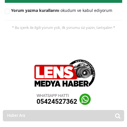
Yorum yazma kurallarını
okudum ve kabul ediyorum
* Bu içerik ile ilgili yorum yok, ilk yorumu siz yazın, tartışalım *
WHATSAPP HATTI
05424527362