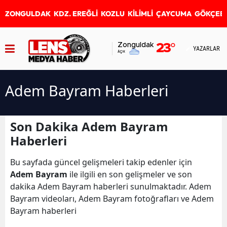
ZONGULDAK
KDZ. EREĞLİ
KOZLU
KİLİMLİ
ÇAYCUMA
GÖKÇEB
Zonguldak
23
°
YAZARLAR
Açık
Adem Bayram Haberleri
Son Dakika Adem Bayram
Haberleri
Bu sayfada güncel gelişmeleri takip edenler için
Adem Bayram
ile ilgili en son gelişmeler ve son
dakika Adem Bayram haberleri sunulmaktadır. Adem
Bayram videoları, Adem Bayram fotoğrafları ve Adem
Bayram haberleri