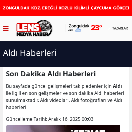
ZONGULDAK
KDZ. EREĞLİ
KOZLU
KİLİMLİ
ÇAYCUMA
GÖKÇEB
Zonguldak
23
°
YAZARLAR
Açık
Aldı Haberleri
Son Dakika Aldı Haberleri
Bu sayfada güncel gelişmeleri takip edenler için
Aldı
ile ilgili en son gelişmeler ve son dakika Aldı haberleri
sunulmaktadır. Aldı videoları, Aldı fotoğrafları ve Aldı
haberleri
Güncelleme Tarihi:
Aralık 16, 2025 00:03