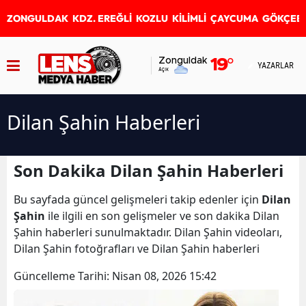
ZONGULDAK
KDZ. EREĞLİ
KOZLU
KİLİMLİ
ÇAYCUMA
GÖKÇEB
Zonguldak
19
°
YAZARLAR
Açık
Dilan Şahin Haberleri
Son Dakika Dilan Şahin Haberleri
Bu sayfada güncel gelişmeleri takip edenler için
Dilan
Şahin
ile ilgili en son gelişmeler ve son dakika Dilan
Şahin haberleri sunulmaktadır. Dilan Şahin videoları,
Dilan Şahin fotoğrafları ve Dilan Şahin haberleri
Güncelleme Tarihi:
Nisan 08, 2026 15:42