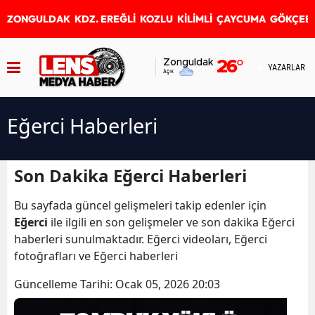
ZONGULDAK
KDZ. EREĞLİ
KOZLU
KİLİMLİ
ÇAYCUMA
GÖKÇEB
Zonguldak
26
°
YAZARLAR
Açık
Eğerci Haberleri
Son Dakika Eğerci Haberleri
Bu sayfada güncel gelişmeleri takip edenler için
Eğerci
ile ilgili en son gelişmeler ve son dakika Eğerci
haberleri sunulmaktadır. Eğerci videoları, Eğerci
fotoğrafları ve Eğerci haberleri
Güncelleme Tarihi:
Ocak 05, 2026 20:03