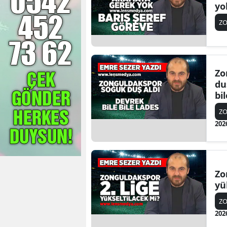
yo
Z
Zo
du
bi
Z
202
Zo
yü
Z
202