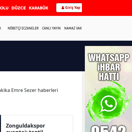
Giriş Yap
BOLU
DÜZCE
KARABÜK
I
NÖBETÇİ ECZANELER
CANLI YAYIN
NAMAZ VAKİTLERİ
İLETİŞİM
dakika Emre Sezer haberleri
Zonguldakspor