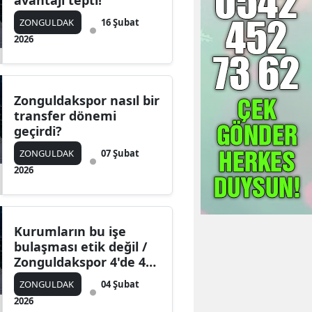
avantajı tepti!
ZONGULDAK
16 Şubat
2026
Zonguldakspor nasıl bir
transfer dönemi
geçirdi?
ZONGULDAK
07 Şubat
2026
Kurumların bu işe
bulaşması etik değil /
Zonguldakspor 4'de 4
yaptı
ZONGULDAK
04 Şubat
2026