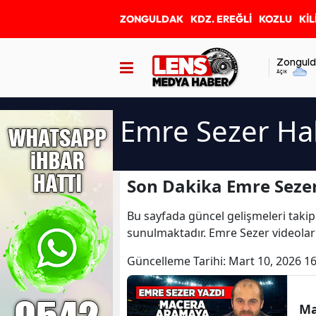
ZONGULDAK
KDZ. EREĞLİ
KOZLU
KİL
Zonguld
Açık
Emre Sezer Ha
Son Dakika Emre Sezer
Bu sayfada güncel gelişmeleri takip
sunulmaktadır. Emre Sezer videolar
Güncelleme Tarihi:
Mart 10, 2026 16
Ma