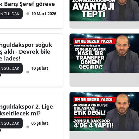
k Barış Şeref göreve
ONGULDAK
10 Mart 2026
nguldakspor soğuk
ş aldı - Devrek bile
le lades!
ONGULDAK
10 Şubat
6
nguldakspor 2. Lige
kseltilecek mi?
ONGULDAK
05 Şubat
6