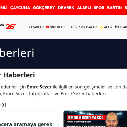
İMLİ
ÇAYCUMA
GÖKÇEBEY
DEVREK
ALAPLI
SPOR
BARTIN
ak
26
°
YAZARLAR
VİDEOLAR
DÖVİZ PİYASALARI
ALTIN FİYATLAR
berleri
 Haberleri
 edenler için
Emre Sezer
ile ilgili en son gelişmeler ve son 
ı, Emre Sezer fotoğrafları ve Emre Sezer haberleri
:01
cera aramaya gerek