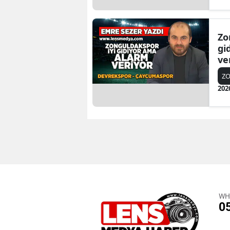
Zo
gi
ve
Ça
Z
202
WH
0