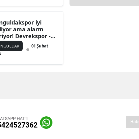
nguldakspor iyi
diyor ama alarm
riyor! Devrekspor -
ycumaspor
ONGULDAK
01 Şubat
6
ATSAPP HATTI
5424527362