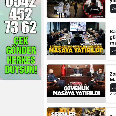
ya
Ç
Ba
gü
ma
Z
Zo
Ma
Z
202