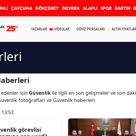
İMLİ
ÇAYCUMA
GÖKÇEBEY
DEVREK
ALAPLI
SPOR
BARTIN
ak
25
°
YAZARLAR
VİDEOLAR
DÖVİZ PİYASALARI
ALTIN FİYATLAR
leri
aberleri
 edenler için
Güvenlik
ile ilgili en son gelişmeler ve son da
Güvenlik fotoğrafları ve Güvenlik haberleri
 13:53
venlik görevlisi