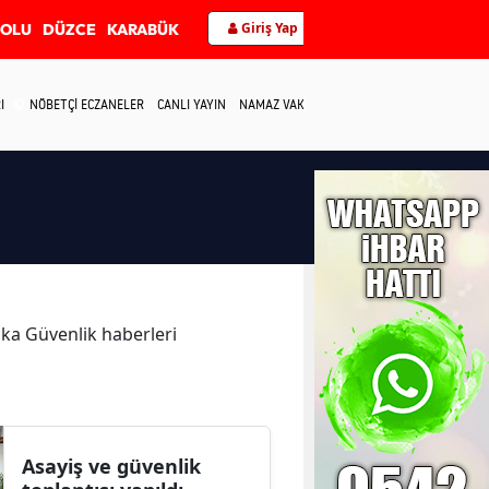
Giriş Yap
BOLU
DÜZCE
KARABÜK
I
NÖBETÇİ ECZANELER
CANLI YAYIN
NAMAZ VAKİTLERİ
İLETİŞİM
kika Güvenlik haberleri
Asayiş ve güvenlik