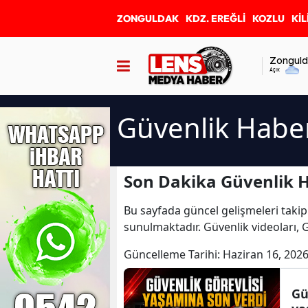
ZONGULDAK
KDZ. EREĞLİ
KOZLU
KİL
Zonguld
Açık
Güvenlik Haber
Son Dakika Güvenlik H
Bu sayfada güncel gelişmeleri takip
sunulmaktadır. Güvenlik videoları, 
Güncelleme Tarihi:
Haziran 16, 2026
Gü