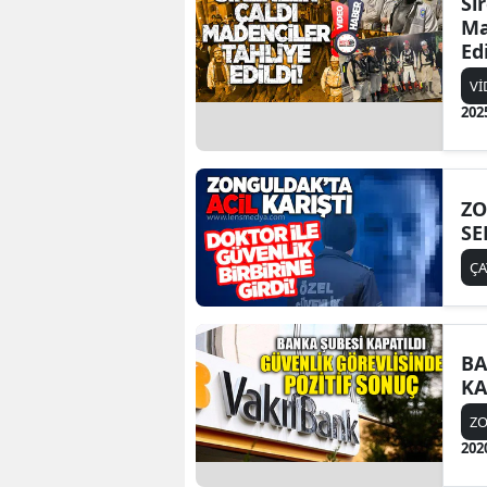
Si
Ma
Edi
Vİ
202
ZO
SE
Ç
BA
KA
Z
202