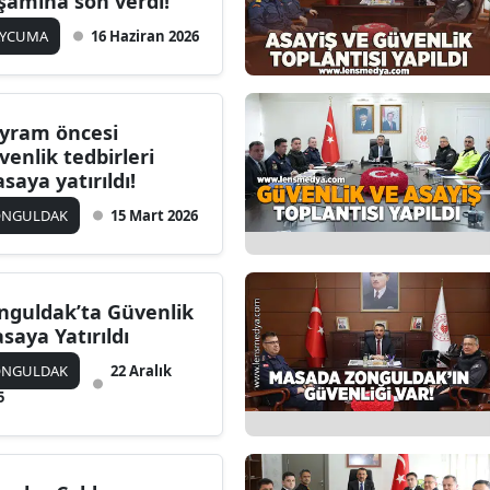
şamına son verdi!
AYCUMA
16 Haziran 2026
yram öncesi
venlik tedbirleri
saya yatırıldı!
ONGULDAK
15 Mart 2026
nguldak’ta Güvenlik
saya Yatırıldı
ONGULDAK
22 Aralık
5