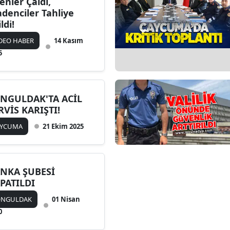
renler Çaldı,
denciler Tahliye
ldi!
DEO HABER
14 Kasım
5
NGULDAK'TA ACİL
RVİS KARIŞTI!
AYCUMA
21 Ekim 2025
NKA ŞUBESİ
PATILDI
ONGULDAK
01 Nisan
0