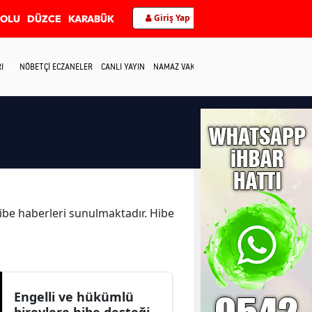
Giriş Yap
BOLU
DÜZCE
KARABÜK
I
NÖBETÇİ ECZANELER
CANLI YAYIN
NAMAZ VAKİTLERİ
İLETİŞİM
Hibe haberleri sunulmaktadır. Hibe
Engelli ve hükümlü