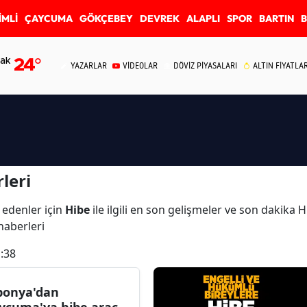
İMLİ
ÇAYCUMA
GÖKÇEBEY
DEVREK
ALAPLI
SPOR
BARTIN
ak
24
°
YAZARLAR
VİDEOLAR
DÖVİZ PİYASALARI
ALTIN FİYATLAR
leri
 edenler için
Hibe
ile ilgili en son gelişmeler ve son dakika 
 haberleri
:38
ponya'dan