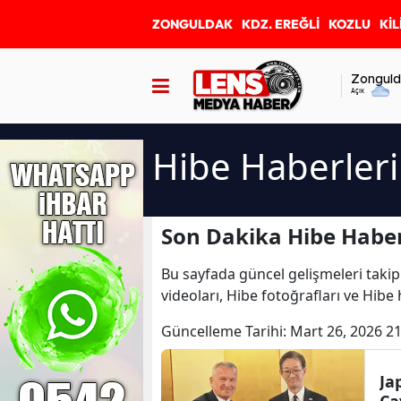
ZONGULDAK
KDZ. EREĞLİ
KOZLU
KİL
Zonguld
Açık
Hibe Haberleri
Son Dakika Hibe Haber
Bu sayfada güncel gelişmeleri takip
videoları, Hibe fotoğrafları ve Hibe
Güncelleme Tarihi:
Mart 26, 2026 21
Ja