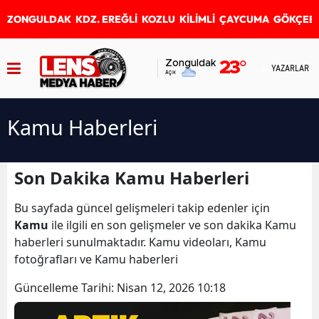
ZONGULDAK
KDZ. EREĞLİ
KOZLU
KİLİMLİ
ÇAYCUMA
GÖKÇEB
Zonguldak
23
°
YAZARLAR
Açık
Kamu Haberleri
Son Dakika Kamu Haberleri
Bu sayfada güncel gelişmeleri takip edenler için
Kamu
ile ilgili en son gelişmeler ve son dakika Kamu
haberleri sunulmaktadır. Kamu videoları, Kamu
fotoğrafları ve Kamu haberleri
Güncelleme Tarihi:
Nisan 12, 2026 10:18