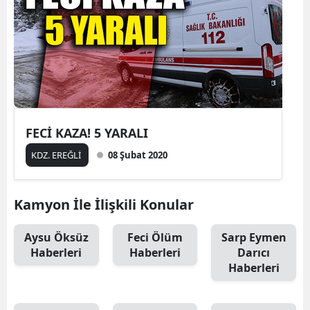
FECİ KAZA! 5 YARALI
KDZ. EREĞLİ
08 Şubat 2020
Kamyon İle İlişkili Konular
Aysu Öksüz
Feci Ölüm
Sarp Eymen
Haberleri
Haberleri
Darıcı
Haberleri