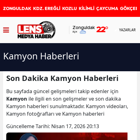
ZONGULDAK
KDZ. EREĞLİ
KOZLU
KİLİMLİ
ÇAYCUMA
GÖKÇEB
Zonguldak
22
°
YAZARLAR
Açık
Kamyon Haberleri
Son Dakika Kamyon Haberleri
Bu sayfada güncel gelişmeleri takip edenler için
Kamyon
ile ilgili en son gelişmeler ve son dakika
Kamyon haberleri sunulmaktadır. Kamyon videoları,
Kamyon fotoğrafları ve Kamyon haberleri
Güncelleme Tarihi:
Nisan 17, 2026 20:13