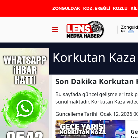
ZONGULDAK
KDZ. EREĞLİ
KOZLU
KİL
Zonguld
Açık
Korkutan Kaza
Son Dakika Korkutan 
Bu sayfada güncel gelişmeleri takip
sunulmaktadır. Korkutan Kaza video
Güncelleme Tarihi:
Ocak 12, 2026 0
Ge