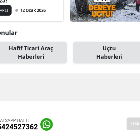
za!
APLI
12 Ocak 2026
onular
Hafif Ticari Araç
Uçtu
Haberleri
Haberleri
ATSAPP HATTI
5424527362