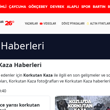
İMLİ
ÇAYCUMA
GÖKÇEBEY
DEVREK
ALAPLI
SPOR
BARTIN
ak
26
°
YAZARLAR
VİDEOLAR
DÖVİZ PİYASALARI
ALTIN FİYATLAR
 Haberleri
Kaza Haberleri
 edenler için
Korkutan Kaza
ile ilgili en son gelişmeler ve
ları, Korkutan Kaza fotoğrafları ve Korkutan Kaza haberler
0:40
ce yarısı korkutan