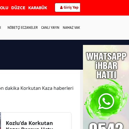
Giriş Yap
BOLU
DÜZCE
KARABÜK
I
NÖBETÇİ ECZANELER
CANLI YAYIN
NAMAZ VAKİTLERİ
İLETİŞİM
 son dakika Korkutan Kaza haberleri
i
Kozlu’da Korkutan