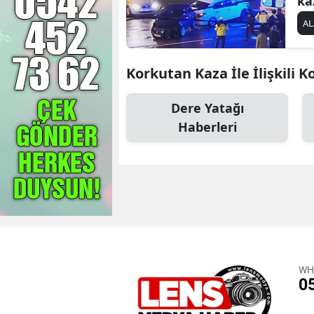
ka
AL
Korkutan Kaza İle İlişkili K
Dere Yatağı
Haberleri
WH
0