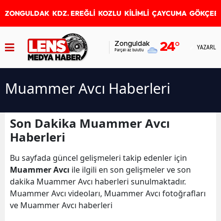
ZONGULDAK
KDZ. EREĞLİ
KOZLU
KİLİMLİ
ÇAYCUMA
GÖKÇEB
Zonguldak
24
°
YAZARLA
Parçalı az bulutlu
Muammer Avcı Haberleri
Son Dakika Muammer Avcı
Haberleri
Bu sayfada güncel gelişmeleri takip edenler için
Muammer Avcı
ile ilgili en son gelişmeler ve son
dakika Muammer Avcı haberleri sunulmaktadır.
Muammer Avcı videoları, Muammer Avcı fotoğrafları
ve Muammer Avcı haberleri