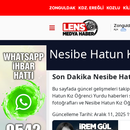
ZONGULDAK
KDZ. EREĞLİ
KOZLU
KİL
Zonguld
Açık
Nesibe Hatun K
Son Dakika Nesibe Hat
Bu sayfada güncel gelişmeleri takip
Hatun Kız Öğrenci Yurdu haberleri 
fotoğrafları ve Nesibe Hatun Kız Ö
Güncelleme Tarihi:
Aralık 11, 2025 1