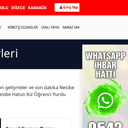
Giriş Yap
BOLU
DÜZCE
KARABÜK
I
NÖBETÇİ ECZANELER
CANLI YAYIN
NAMAZ VAKİTLERİ
İLETİŞİM
leri
 son gelişmeler ve son dakika Nesibe
Nesibe Hatun Kız Öğrenci Yurdu