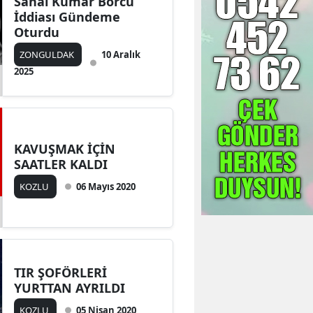
Sanal Kumar Borcu
İddiası Gündeme
Oturdu
ZONGULDAK
10 Aralık
2025
KAVUŞMAK İÇİN
SAATLER KALDI
KOZLU
06 Mayıs 2020
TIR ŞOFÖRLERİ
YURTTAN AYRILDI
KOZLU
05 Nisan 2020