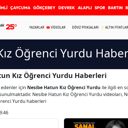
İMLİ
ÇAYCUMA
GÖKÇEBEY
DEVREK
ALAPLI
SPOR
BARTIN
ak
25
°
YAZARLAR
VİDEOLAR
DÖVİZ PİYASALARI
ALTIN FİYATLAR
ız Öğrenci Yurdu Haber
un Kız Öğrenci Yurdu Haberleri
 edenler için
Nesibe Hatun Kız Öğrenci Yurdu
ile ilgili en
sunulmaktadır. Nesibe Hatun Kız Öğrenci Yurdu videoları, 
ğrenci Yurdu haberleri
9:46