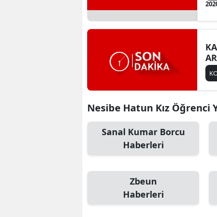
202
KA
AR
K
Nesibe Hatun Kız Öğrenci Yu
Sanal Kumar Borcu
Haberleri
Zbeun
Haberleri