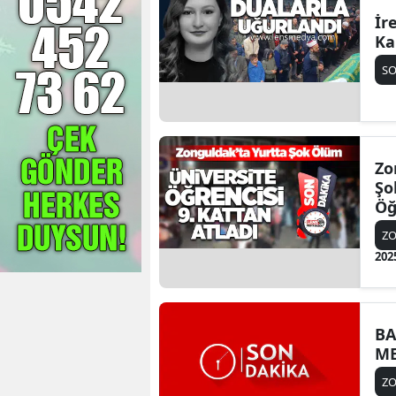
İr
Ka
SO
Zo
Şo
Öğ
At
Z
202
BA
ME
Z