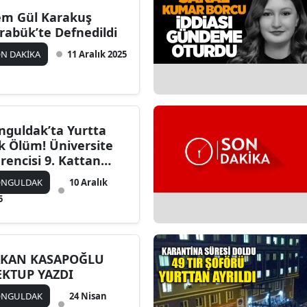
em Gül Karakuş
rabük’te Defnedildi
N DAKİKA
11 Aralık 2025
nguldak’ta Yurtta
k Ölüm! Üniversite
rencisi 9. Kattan
ladı
ONGULDAK
10 Aralık
5
KAN KASAPOĞLU
KTUP YAZDI
ONGULDAK
24 Nisan